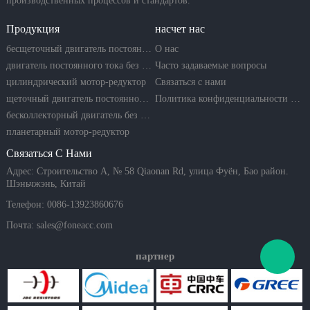
производственных процессов и стандартов.
Продукция
насчет нас
бесщеточный двигатель постоянного тока
О нас
двигатель постоянного тока без сердечника
Часто задаваемые вопросы
цилиндрический мотор-редуктор
Связаться с нами
щеточный двигатель постоянного тока
Политика конфиденциальности компании
бесколлекторный двигатель без сердечника
планетарный мотор-редуктор
Связаться С Нами
Адрес: Строительство A, № 58 Qiaonan Rd, улица Фуён, Бао район.
Шэньчжэнь, Китай
Телефон: 0086-13923860676
Почта:
sales@foneacc.com
партнер