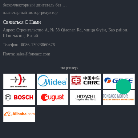
бесколлекторный двигатель без сердечника
планетарный мотор-редуктор
Связаться С Нами
Адрес: Строительство A, № 58 Qiaonan Rd, улица Фуён, Бао район.
Шэньчжэнь, Китай
Телефон: 0086-13923860676
Почта:
sales@foneacc.com
партнер