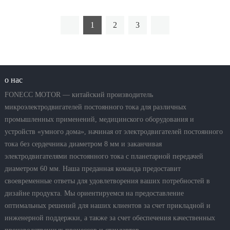
1
2
3
о нас
FONECC MOTOR — китайский производитель
микроэлектродвигателей постоянного тока для различных
промышленных применений, медицинского оборудования и
устройств «умного дома», начиная от электродвигателей постоянного
тока без сердечника диаметром 8 мм и заканчивая
электродвигателями постоянного тока с планетарной передачей
диаметром 60 мм. Наша преданная команда предоставит
своевременные ответы для удовлетворения ваших потребностей в
дизайне продукта. Мы ориентируемся на предоставление
оптимальных решений для наших клиентов за счет прикладной и
инженерной поддержки, а также за счет обеспечения качественных