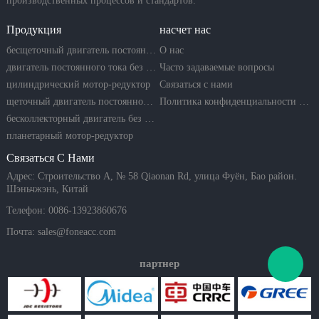
производственных процессов и стандартов.
Продукция
насчет нас
бесщеточный двигатель постоянного тока
О нас
двигатель постоянного тока без сердечника
Часто задаваемые вопросы
цилиндрический мотор-редуктор
Связаться с нами
щеточный двигатель постоянного тока
Политика конфиденциальности компании
бесколлекторный двигатель без сердечника
планетарный мотор-редуктор
Связаться С Нами
Адрес: Строительство A, № 58 Qiaonan Rd, улица Фуён, Бао район.
Шэньчжэнь, Китай
Телефон: 0086-13923860676
Почта:
sales@foneacc.com
партнер