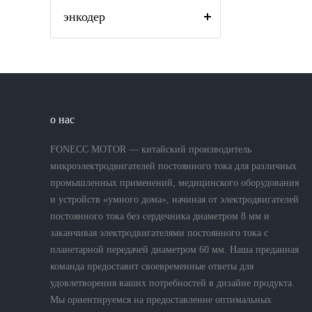
энкодер
о нас
FONECC MOTOR — китайский производитель
микроэлектродвигателей постоянного тока для различных
промышленных применений, медицинского оборудования
и устройств «умного дома», начиная от электродвигателей
постоянного тока без сердечника диаметром 8 мм и
заканчивая электродвигателями постоянного тока с
планетарной передачей диаметром 60 мм. Наша преданная
команда предоставит своевременные ответы для
удовлетворения ваших потребностей в дизайне продукта.
Мы ориентируемся на предоставление оптимальных