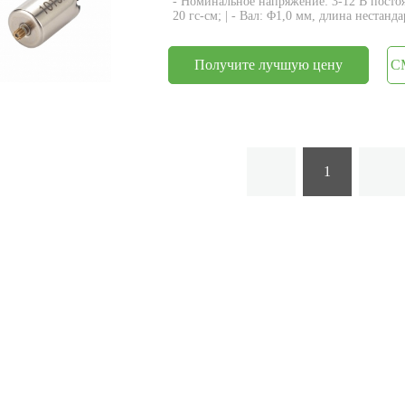
- Номинальное напряжение: 3-12 В посто
20 гс-см; | - Вал: Φ1,0 мм, длина нестанда
Получите лучшую цену
С
1