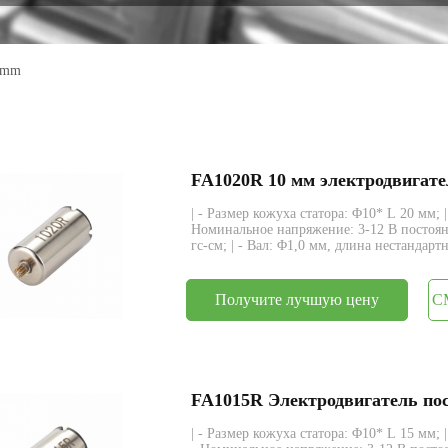
энкодер
 mm
| - Размер кожуха статора: Φ10* L 20 мм; 
Номинальное напряжение: 3-12 В постоян
гс-см; | - Вал: Φ1,0 мм, длина нестандартн
Получите лучшую цену
С
| - Размер кожуха статора: Φ10* L 15 мм; 