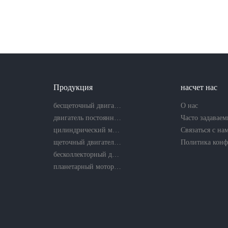
Продукция
насчет нас
бесщеточный двигатель постоянного тока
О нас
двигатель постоянного тока без сердечника
цилиндрический мотор-редуктор
Связаться с на
щеточный двигатель постоянного тока
бесколлекторный двигатель без сердечника
планетарный мотор-редуктор