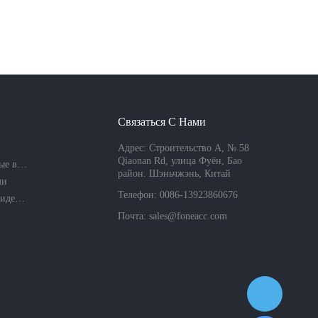
Связаться С Нами
Адрес: Строительство A, № 58
Qiaonan Rd, улица Фуён, Бао
Часто задаваемые вопросы
район. Шэньчжэнь, Китай
ми
Телефон: 0086-13923860676
Политика конфиденциальности компании
Почта:
sales@foneacc.com