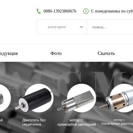
0086-13923860676
С понедельника по суб
категории
категории
бесщеточный двигатель постоянного тока
одукция
Фото
Скачать
двигатель постоянного тока без сердечника
цилиндрический мотор-редуктор
щеточный двигатель постоянного тока
бесколлекторный двигатель без сердечника
планетарный мотор-редуктор
пластиковый мотор-редуктор
червячный мотор-редуктор