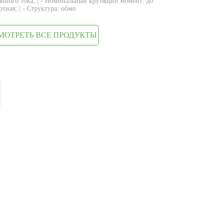
янного тока; | - Номинальный крутящий момент: до
ртная; | - Структура: обмо
МОТРЕТЬ ВСЕ ПРОДУКТЫ