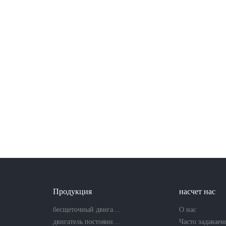
Продукция
насчет нас
бесщеточный двигатель постоянного тока
О нас
двигатель постоянного тока без сердечника