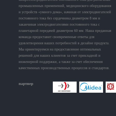
промышленных применений, медицинского оборудования
и устройств «умного дома», начиная от электродвигателей
постоянного тока без сердечника диаметром 8 мм и
заканчивая электродвигателями постоянного тока с
планетарной передачей диаметром 60 мм. Наша преданная
команда предоставит своевременные ответы для
удовлетворения ваших потребностей в дизайне продукта.
Мы ориентируемся на предоставление оптимальных
решений для наших клиентов за счет прикладной и
инженерной поддержки, а также за счет обеспечения
качественных производственных процессов и стандартов.
партнер