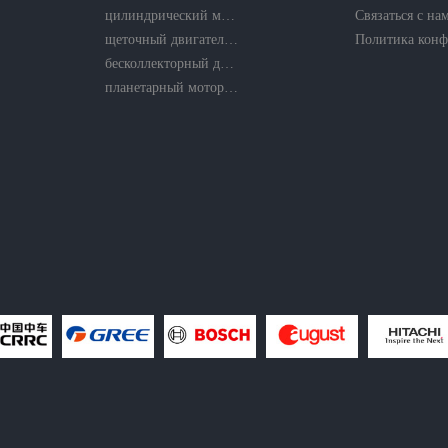
цилиндрический мотор-редуктор
Связаться с на
щеточный двигатель постоянного тока
бесколлекторный двигатель без сердечника
планетарный мотор-редуктор