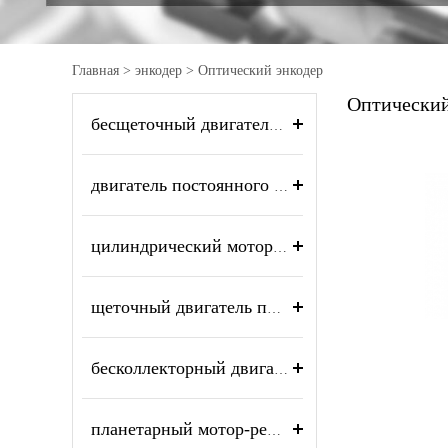
Главная
>
энкодер
>
Оптический энкодер
Оптический
бесщеточный двигатель постоянного тока
двигатель постоянного тока без сердечника
цилиндрический мотор-редуктор
щеточный двигатель постоянного тока
бесколлекторный двигатель без сердечника
планетарный мотор-редуктор