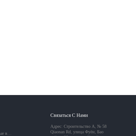
Связаться С Нами
Адрес: Строительство A, № 58
Qiaonan Rd, улица Фуён, Бао
Часто задаваемые вопросы