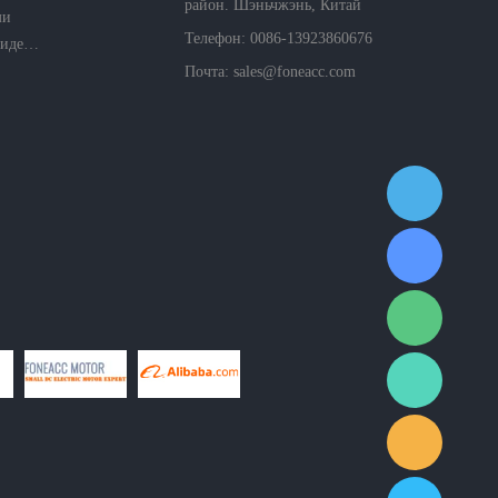
район. Шэньчжэнь, Китай
ми
Телефон: 0086-13923860676
Политика конфиденциальности компании
Почта:
sales@foneacc.com