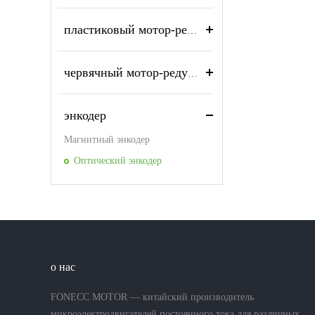
пластиковый мотор-редуктор
червячный мотор-редуктор
энкодер
Магнитный энкодер
Оптический энкодер
о нас
FONECC MOTOR — китайский производитель
микроэлектродвигателей постоянного тока для различных