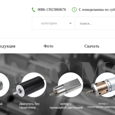
0086-13923860676
С понедельника по суб
категории
категории
бесщеточный двигатель постоянного тока
одукция
Фото
Скачать
двигатель постоянного тока без сердечника
цилиндрический мотор-редуктор
щеточный двигатель постоянного тока
бесколлекторный двигатель без сердечника
планетарный мотор-редуктор
пластиковый мотор-редуктор
червячный мотор-редуктор