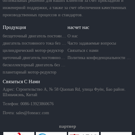
оптимальных решений для наших клиентов за счет прикладной и
инженерной поддержки, а также за счет обеспечения качественных
производственных процессов и стандартов.
Продукция
насчет нас
бесщеточный двигатель постоянного тока
О нас
двигатель постоянного тока без сердечника
Часто задаваемые вопросы
цилиндрический мотор-редуктор
Связаться с нами
щеточный двигатель постоянного тока
Политика конфиденциальности компании
бесколлекторный двигатель без сердечника
планетарный мотор-редуктор
Связаться С Нами
Адрес: Строительство A, № 58 Qiaonan Rd, улица Фуён, Бао район.
Шэньчжэнь, Китай
Телефон: 0086-13923860676
Почта:
sales@foneacc.com
партнер