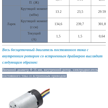
П. (Ж)
Крутящий
момент
13.2
23,5
29.59
(мНм)
Крутящий момент
Ларек
134,6
239,7
301,8
(г.см)
Текущий
1,5
1,5
0,64
(А)
Весь бесщеточный двигатель постоянного тока с
внутренним ротором со встроенным драйвером выглядит
следующим образом:
Внешний диаметр Φ 16 мм, внутренний ротор, электродвигатель
постоянного тока со встроенным приводом: