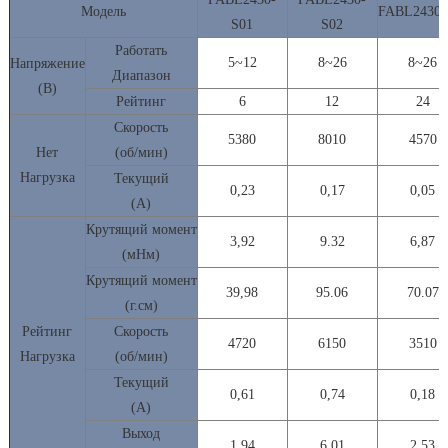
Модель
FABL2430-
S01
S02
Работать
5~12
8~26
8~26
Напряжение
Диапазон
(В)
Рейтинг
6
12
24
Скорость
5380
8010
4570
Нет
(об/мин)
Нагрузка
Текущий
0,23
0,17
0,05
(А)
Крутящий
момент
3,92
9.32
6,87
(мНм)
Крутящий момент
39,98
95.06
70.07
(г.см)
Рейтинг
Скорость
4720
6150
3510
Нагрузка
(об/мин)
Текущий
0,61
0,74
0,18
(А)
Выход
1,94
6.01
2,53