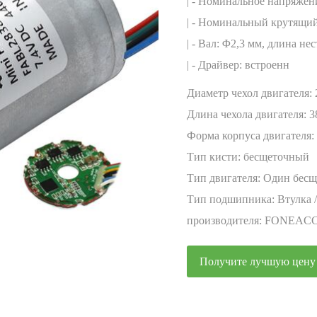
энкодер
| - Номинальное напряжени
| - Номинальный крутящий 
| - Вал: Φ2,3 мм, длина не
| - Драйвер: встроенн
Диаметр чехол двигателя:
Длина чехола двигателя:
3
Форма корпуса двигателя:
Тип кисти:
бесщеточный
Тип двигателя:
Один бесщ
Тип подшипника:
Втулка 
производителя:
FONEAC
Получите лучшую цену