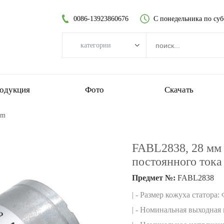
0086-13923860676
С понедельника по суб
категории
категории
бесщеточный двигатель постоянного тока
одукция
Фото
Скачать
двигатель постоянного тока без сердечника
mm
цилиндрический мотор-редуктор
щеточный двигатель постоянного тока
FABL2838, 28 мм
бесколлекторный двигатель без сердечника
постоянного тока
планетарный мотор-редуктор
Предмет №:
FABL2838
пластиковый мотор-редуктор
| - Размер кожуха статора:
червячный мотор-редуктор
| - Номинальная выходная 