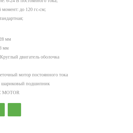
е: 6-24 В постоянного тока;
момент: до 120 гс-см;
стандартная;
28 мм
8 мм
Круглый двигатель оболочка
еточный мотор постоянного тока
/ шариковый подшипник
C MOTOR