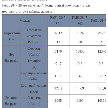
FABL2847 28 мм маленький бесщеточный электродвигатель
постоянного тока таблица данных
FABL2847-
FABL2847-
Модель
FABL2847-
S01
S02
Оператин
6~12
8~26
8~26
Напряжение
Диапазон
(В)
Рейтинг
12
18
24
Скорость
7170
10833
12370
Нет
(об/мин)
Нагрузка
Текущий
0,17
0,2
0,21
(А)
Крутящий
момент
11,98
14,5
17.02
(мНм)
Крутящий момент
122,2
147,9
173,6
(г.см)
Рейтинг
Скорость
6095
9100
10391
Нагрузка
(об/мин)