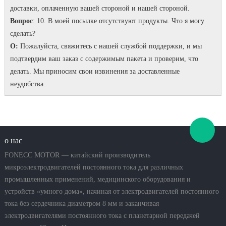
доставки, оплаченную вашей стороной и нашей стороной.
Вопрос
: 10. В моей посылке отсутствуют продукты. Что я могу
сделать?
О:
Пожалуйста, свяжитесь с нашей службой поддержки, и мы
подтвердим ваш заказ с содержимым пакета и проверим, что
делать. Мы приносим свои извинения за доставленные
неудобства.
о нас
FONECC MOTOR — китайский производитель
микроэлектродвигателей постоянного тока для различных
промышленных применений, медицинского оборудования и
устройств «умного дома», начиная от электродвигателей постоянного
тока без сердечника диаметром 8 мм и заканчивая
электродвигателями постоянного тока с планетарной передачей