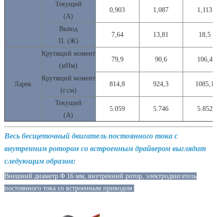
Текущий
0,903
1,087
1,113
(А)
Выход
7,64
13,81
18,5
П. (Ж)
Крутящий момент
79,9
90,6
106,4
(мНм)
Крутящий момент
Ларек
814,8
924,3
1085,1
(г.см)
Текущий
5.059
5.746
5.852
(А)
Весь бесщеточный двигатель постоянного тока с
внутренним ротором со встроенным драйвером выглядит
следующим образом:
Внешний диаметр Φ 16 мм, внутренний ротор, электродвигатель
постоянного тока со встроенным приводом: