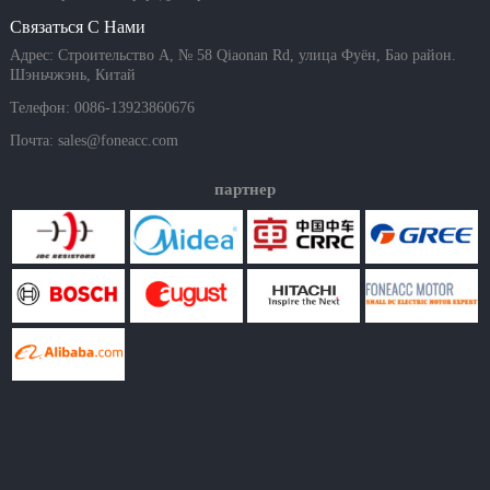
Связаться С Нами
Адрес: Строительство A, № 58 Qiaonan Rd, улица Фуён, Бао район.
Шэньчжэнь, Китай
Телефон: 0086-13923860676
Почта:
sales@foneacc.com
партнер