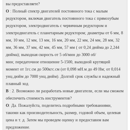
вы предоставляете?
О
: Полный спектр двигателей постоянного тока с малым
редуктором, включая двигатель постоянного тока с прямозубым
редуктором, электродвигатель с червячным редуктором и
электродвигатель с планетарным редуктором;
диаметры от 6 мм, 8
мм, 10 мм, 12 мм, 13 мм, 16 мм, 20 мм, 22 мм, 24 мм, 28 мм, 32
мм, 36 мм, 37 мм, 42 мм, 45 мм, 57 мм ( от 0,24 дюйма до 2,244
дюйма);
выходная скорость от 5 об/мин до 3000 об/
мин;
передаточное отношение 5-1500, выходной крутящий
момент от 1гс.см до 500кгс.см (от 0,098 мН.м до 49 Нм; от 0,014
унц.дюйм до 7000 унц.дюйм).
Долгий срок службы и надежный
плавный ход.
В
: 2. Возможно ли разработать новые двигатели, если мы сможем
обеспечить стоимость инструментов?
О
: Да.
Пожалуйста, поделитесь подробными требованиями,
такими как производительность, размер, годовой объем, целевая
цена и т. д. Затем мы проведем оценку и предоставим вам
предложение.