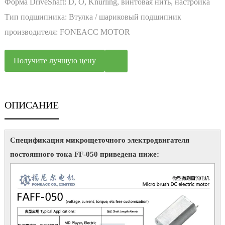
постоянного двигателя постоянного тока
Форма DriveShaft:
D, O, Knurling, винтовая нить, настройка
Тип подшипника:
Втулка / шариковый подшипник
производителя:
FONEACC MOTOR
Получите лучшую цену
ОПИСАНИЕ
Спецификация микрощеточного электродвигателя
постоянного тока FF-050 приведена ниже: