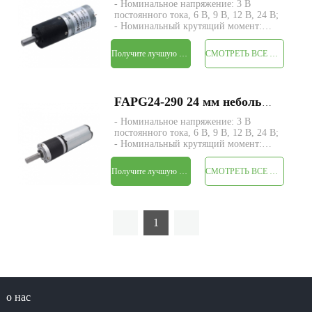
- Номинальное напряжение: 3 В
постоянного тока, 6 В, 9 В, 12 В, 24 В;
- Номинальный крутящий момент:
макс. 10 кгс-см; - Размер: Φ24 * Д
уточняется; - Вал: Φ6 мм, D-образный
Получите лучшую цену
СМОТРЕТЬ ВСЕ ПРОДУКТЫ
вырез 0,5 мм; - Энкодер: магнитный
энкодер; - MOQ: 500 шт.;
FAPG24-290 24 мм небольшой металлический планетарный редуктор, электродвигатель постоянного тока
- Номинальное напряжение: 3 В
постоянного тока, 6 В, 9 В, 12 В, 24 В;
- Номинальный крутящий момент:
макс. 20 кгс-см; - Размер: Φ24 * Д
уточняется; - Вал: Φ6 мм, D-образный
Получите лучшую цену
СМОТРЕТЬ ВСЕ ПРОДУКТЫ
вырез 0,5 мм; - Энкодер: магнитный
энкодер; - MOQ: 500 шт.;
1
о нас