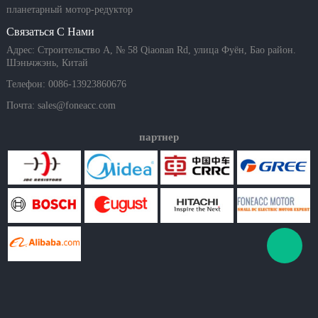
планетарный мотор-редуктор
Связаться С Нами
Адрес: Строительство A, № 58 Qiaonan Rd, улица Фуён, Бао район.
Шэньчжэнь, Китай
Телефон: 0086-13923860676
Почта:
sales@foneacc.com
партнер