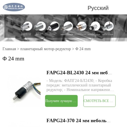
Русский
Главная
>
планетарный мотор-редуктор
>
Φ 24 mm
Φ 24 mm
FAPG24-BL2430 24 мм небольшой металлический планетарный редуктор, электродвигатель постоянного тока
- Модель: ФАПГ24-БЛ2430; - Коробка
передач: металлический планетарный
редуктор; - Номинальное напряжение:
6 В постоянного тока, 9 В, 12 В, 24 В,
36 В; - Номинальный крутящий
Получите лучшую цену
СМОТРЕТЬ ВСЕ ПРОДУКТЫ
момент: макс. 15 кгс-см; - Размер:
Φ24* L подлежит уточнению; - Вал:
концент
FAPG24-370 24 мм небольшой металлический планетарный редуктор, электродвигатель постоянного тока