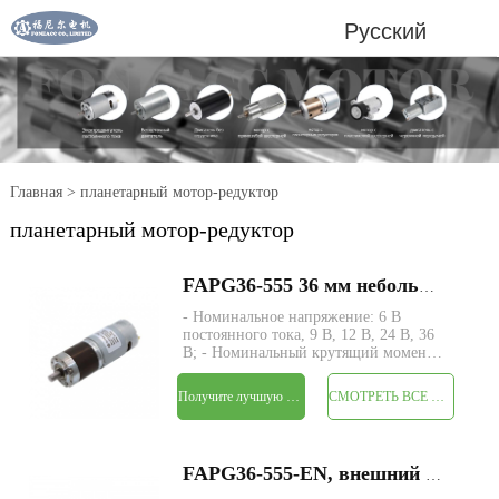
Русский
Главная
>
планетарный мотор-редуктор
планетарный мотор-редуктор
FAPG36-555 36 мм небольшой металлический планетарный редуктор, электродвигатель постоянного тока
- Номинальное напряжение: 6 В
постоянного тока, 9 В, 12 В, 24 В, 36
В; - Номинальный крутящий момент:
макс. 120 кгс-см; - Размер: Φ36* L
подлежит уточнению; - Вал: Φ8 мм D-
Получите лучшую цену
СМОТРЕТЬ ВСЕ ПРОДУКТЫ
образный вырез 1 мм; - Энкодер:
магнитный энкодер; - Минимальный
заказ: 500 шт
FAPG36-555-EN, внешний диаметр 36 мм, планетарный редуктор, двигатель постоянного тока с постоянными магнитами и магнитным энкодером