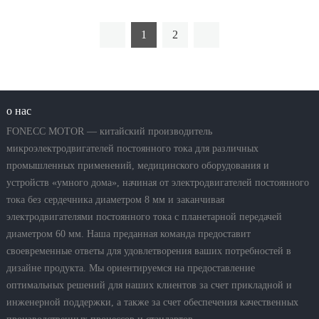
датчиками Холла; - М
1
2
о нас
FONECC MOTOR — китайский производитель
микроэлектродвигателей постоянного тока для различных
промышленных применений, медицинского оборудования и
устройств «умного дома», начиная от электродвигателей постоянного
тока без сердечника диаметром 8 мм и заканчивая
электродвигателями постоянного тока с планетарной передачей
диаметром 60 мм. Наша преданная команда предоставит
своевременные ответы для удовлетворения ваших потребностей в
дизайне продукта. Мы ориентируемся на предоставление
оптимальных решений для наших клиентов за счет прикладной и
инженерной поддержки, а также за счет обеспечения качественных