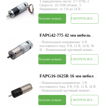
1.передаточное число: 3,7-3736; 2.
Скорость: 10-1500 об/мин; 3.
Напряжение: от 3 В до 24 В
постоянного тока; 4. Выходной
крутящий момент: от 5 кг.см~150кг.см;
Получите лучшую цену
СМОТРЕТЬ ВСЕ ПРОДУКТЫ
5. Планетарная конструкция с
концентрическим карданным валом; 6.
Большой крутящий момент и
FAPG42-775 42 мм небольшой металлический планетарный редуктор, электродвигатель постоянного тока
- Номинальное напряжение: 6 В
постоянного тока, 9 В, 12 В, 24 В, 36
В; - Номинальный крутящий момент:
макс. 320 кгс-см; - Размер: Φ42* L
подлежит уточнению; - Вал: Φ8 мм D-
Получите лучшую цену
СМОТРЕТЬ ВСЕ ПРОДУКТЫ
образный вырез 1 мм; - Энкодер:
магнитный/оптический энкодер; -
Минимальный за
FAPG16-1625R 16 мм небольшой металлический планетарный редуктор постоянного тока электродвигатель
- Номинальное напряжение: 3 В
постоянного тока, 6 В, 9 В, 12 В, 24 В
- Номинальный крутящий момент:
макс. 3,5 кгс-см - Размер: Φ16 * L
подлежит уточнению. - Вал: Φ3 мм D-
Получите лучшую цену
СМОТРЕТЬ ВСЕ ПРОДУКТЫ
образный вырез 0,5 мм - Энкодер:
магнитный энкодер - Минимальный