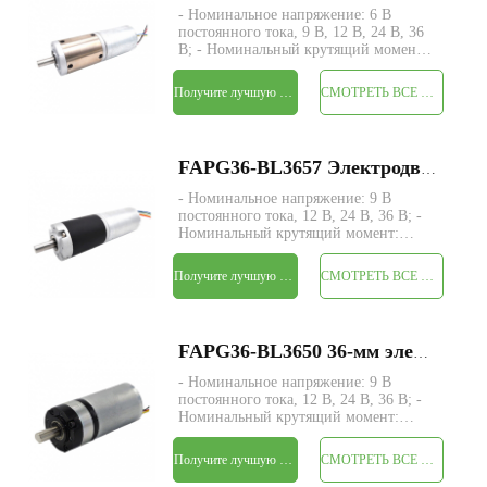
- Номинальное напряжение: 6 В
постоянного тока, 9 В, 12 В, 24 В, 36
В; - Номинальный крутящий момент:
макс. 230 кгс-см; - Размер: Φ42* L
подлежит уточнению; - Вал: Φ8 мм D-
Получите лучшую цену
СМОТРЕТЬ ВСЕ ПРОДУКТЫ
образный вырез 1 мм; - Управление:
Встроенная плата водителя с
датчиками Холла;
FAPG36-BL3657 Электродвигатель постоянного тока с малой металлической планетарной передачей диаметром 36 мм
- Номинальное напряжение: 9 В
постоянного тока, 12 В, 24 В, 36 В; -
Номинальный крутящий момент:
макс. 150 кгс-см; - Размер: Φ36* L
подлежит уточнению; - Вал: Φ8 мм D-
Получите лучшую цену
СМОТРЕТЬ ВСЕ ПРОДУКТЫ
образный вырез 1 мм; - Управление:
Встроенный драйвер/датчик холла; -
Минимальный з
FAPG36-BL3650 36-мм электродвигатель постоянного тока с малой металлической планетарной коробкой передач
- Номинальное напряжение: 9 В
постоянного тока, 12 В, 24 В, 36 В; -
Номинальный крутящий момент:
макс. 140 кгс-см; - Размер: Φ36* L
подлежит уточнению; - Вал: Φ8 мм D-
Получите лучшую цену
СМОТРЕТЬ ВСЕ ПРОДУКТЫ
образный вырез 1 мм; - Управление:
Встроенная плата водителя с