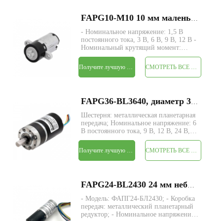
заказ: 500 шт.
FAPG10-M10 10 мм маленький пластиковый планетарный редуктор, электродвигатель постоянного тока
- Номинальное напряжение: 1,5 В
постоянного тока, 3 В, 6 В, 9 В, 12 В -
Номинальный крутящий момент:
макс. 50 гс-см - Размер: Φ10 * Д 10 мм
- Вал : +; D-образный вырез; шестерня
Получите лучшую цену
СМОТРЕТЬ ВСЕ ПРОДУКТЫ
- Энкодер: магнитный энкодер -
Минимальный заказ: 500 шт.
FAPG36-BL3640, диаметр 36 мм, бесщеточный электродвигатель постоянного тока с планетарной передачей
Шестерня: металлическая планетарная
передача; Номинальное напряжение: 6
В постоянного тока, 9 В, 12 В, 24 В,
36 В постоянного тока; Номинальный
крутящий момент: по
Получите лучшую цену
СМОТРЕТЬ ВСЕ ПРОДУКТЫ
индивидуальному заказу до 100 кгс-
см; Номинальная выходная мощность:
по индивидуальному
FAPG24-BL2430 24 мм небольшой металлический планетарный редуктор, электродвигатель постоянного тока
- Модель: ФАПГ24-БЛ2430; - Коробка
передач: металлический планетарный
редуктор; - Номинальное напряжение: