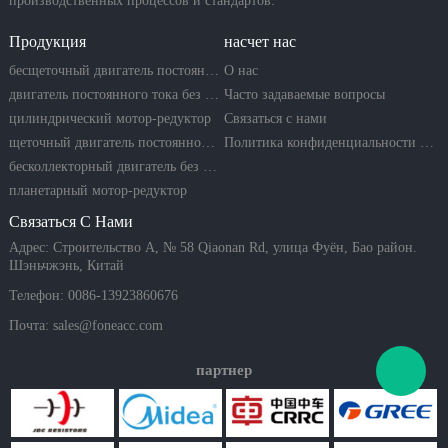
производственных процессов и стандартов.
Продукция
насчет нас
бесщеточный двигатель постоянного тока
О нас
двигатель постоянного тока без сердечника
Часто задаваемые вопросы
цилиндрический мотор-редуктор
Связаться с нами
щеточный двигатель постоянного тока
Политика конфиденциальности компании
бесколлекторный двигатель без сердечника
планетарный мотор-редуктор
Связаться С Нами
Адрес: Строительство A, № 58 Qiaonan Rd, улица Фуён, Бао район.
Шэньчжэнь, Китай
Телефон: 0086-13923860676
Почта:
sales@foneacc.com
партнер