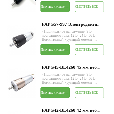
6 В постоянного тока, 9 В, 12 В, 24 В,
36 В; - Номинальный крутящий
Получите лучшую цену
СМОТРЕТЬ ВСЕ ПРОДУКТЫ
момент: макс. 15 кгс-см; - Размер:
Φ24* L подлежит уточнению; - Вал:
концент
FAPG57-997 Электродвигатель постоянного тока с малой металлической планетарной головкой диаметром 57 мм
- Номинальное напряжение: 9 В
постоянного тока, 12 В, 24 В, 36 В; -
Номинальный крутящий момент:
макс. 360 кгс-см; - Размер: Φ57* L
подлежит уточнению; - Вал: Φ12 мм
Получите лучшую цену
СМОТРЕТЬ ВСЕ ПРОДУКТЫ
D-образный вырез 4 мм,
изготовленный по индивидуальному
заказу; - Энкодер: магнитный
FAPG45-BL4260 45 мм небольшой металлический планетарный редуктор, электродвигатель постоянного тока
- Номинальное напряжение: 9 В
постоянного тока, 12 В, 24 В, 36 В; -
Номинальный крутящий момент:
макс. 330 кгс-см; - Размер: Φ45* L
подлежит уточнению; - Вал: Φ10 мм
Получите лучшую цену
СМОТРЕТЬ ВСЕ ПРОДУКТЫ
D-образный вырез 2 мм; - Управление:
Встроенная плата водителя с
датчиками Холла; -
FAPG42-BL4260 42 мм небольшой металлический планетарный редуктор, электродвигатель постоянного тока