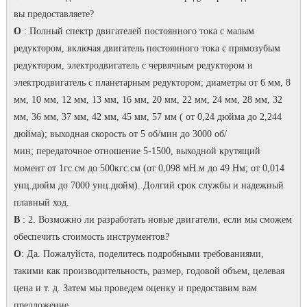
вы предоставляете?
О
: Полный спектр двигателей постоянного тока с малым
редуктором, включая двигатель постоянного тока с прямозубым
редуктором, электродвигатель с червячным редуктором и
электродвигатель с планетарным редуктором;
диаметры от 6 мм, 8
мм, 10 мм, 12 мм, 13 мм, 16 мм, 20 мм, 22 мм, 24 мм, 28 мм, 32
мм, 36 мм, 37 мм, 42 мм, 45 мм, 57 мм ( от 0,24 дюйма до 2,244
дюйма);
выходная скорость от 5 об/мин до 3000 об/
мин;
передаточное отношение 5-1500, выходной крутящий
момент от 1гс.см до 500кгс.см (от 0,098 мН.м до 49 Нм; от 0,014
унц.дюйм до 7000 унц.дюйм).
Долгий срок службы и надежный
плавный ход.
В
: 2. Возможно ли разработать новые двигатели, если мы сможем
обеспечить стоимость инструментов?
О
: Да.
Пожалуйста, поделитесь подробными требованиями,
такими как производительность, размер, годовой объем, целевая
цена и т. д. Затем мы проведем оценку и предоставим вам
предложение.