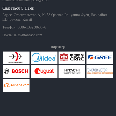
планетарный мотор-редуктор
Связаться С Нами
Адрес: Строительство A, № 58 Qiaonan Rd, улица Фуён, Бао район.
Шэньчжэнь, Китай
Телефон: 0086-13923860676
Почта:
sales@foneacc.com
партнер