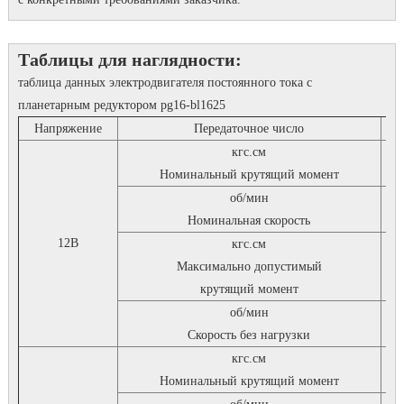
Таблицы для наглядности:
таблица данных электродвигателя постоянного тока с
планетарным редуктором pg16-bl1625
Напряжение
Передаточное число
1
кгс.см
0
Номинальный крутящий момент
об/мин
2
Номинальная скорость
12В
кгс.см
Максимально допустимый
крутящий момент
об/мин
2
Скорость без нагрузки
кгс.см
Номинальный крутящий момент