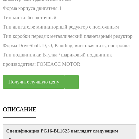
Форма корпуса двигателя:
l
Тип кисти:
бесщеточный
Тип двигателя:
миниатюрный редуктор с постоянным
магнитом, электродвигатель постоянного тока
Тип коробки передач:
металлический планетарный редуктор
Форма DriveShaft:
D, O, Knurling, винтовая нить, настройка
Тип подшипника:
Втулка / шариковый подшипник
производителя:
FONEACC MOTOR
Получите лучшую цену
ОПИСАНИЕ
Спецификация PG16-BL1625 выглядит следующим